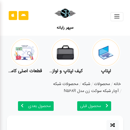
جستجو
سپهر رایانه
محصولات
محصولات
قوانین
سایت
قطعات اصلی کامپیوتر
لوازم جانبی کامپیوتر
تبدیل و اتصالات
لوازم ج
قوانین
خانه
محصولات
شبکه
محصولات شبکه
سایت
آچار شبکه سوکت زن مدل N568R
ارتباط
باما
محصول قبلی
محصول بعدی
ارتباط
باما