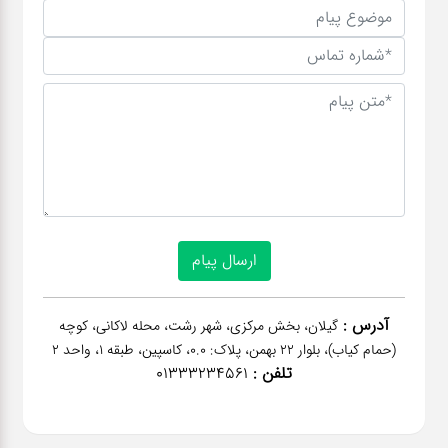
آدرس :
گیلان، بخش مرکزی، شهر رشت، محله لاکانی، کوچه
(حمام کیاب)، بلوار 22 بهمن، پلاک: 0.0، کاسپین، طبقه 1، واحد 2
تلفن :
01333234561