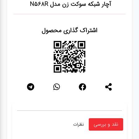
آچار شبکه سوکت زن مدل N568R
شبکه
اشتراک گذاری محصول
کابل
انواع
فن
پرینتر
و اسکنر
موبایل
نقد و بررسی
نظرات
مانیتور