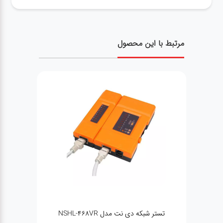
مرتبط با این محصول
NSHL
کابل شبکه CAT 6 صد متری