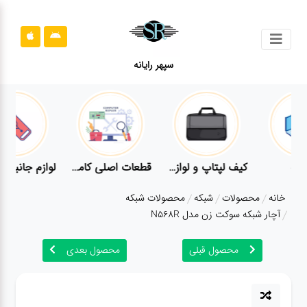
جستجو
سپهر رایانه
محصولات
محصولات
قوانین
سایت
قطعات اصلی کامپیوتر
لوازم جانبی کامپیوتر
تبدیل و اتصالات
لوازم جانبی موبایل
قوانین
خانه
محصولات
شبکه
محصولات شبکه
سایت
آچار شبکه سوکت زن مدل N568R
ارتباط
باما
محصول قبلی
محصول بعدی
ارتباط
باما