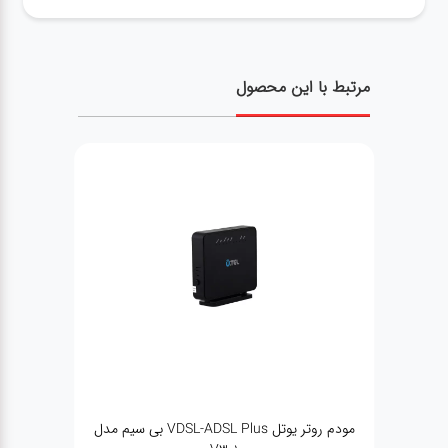
مرتبط با این محصول
 روتر یوتل VDSL-ADSL Plus بی سیم مدل
سوییچ 5 پورت دی-لینک مدل DES-1005C