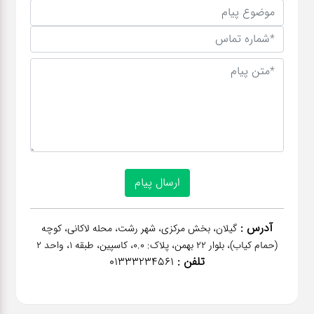
آدرس :
گیلان، بخش مرکزی، شهر رشت، محله لاکانی، کوچه
(حمام کیاب)، بلوار 22 بهمن، پلاک: 0.0، کاسپین، طبقه 1، واحد 2
تلفن :
01333234561