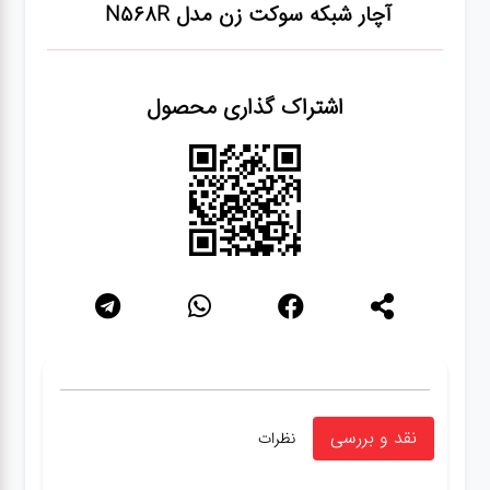
آچار شبکه سوکت زن مدل N568R
شبکه
اشتراک گذاری محصول
کابل
انواع
فن
پرینتر
و اسکنر
موبایل
نقد و بررسی
نظرات
مانیتور