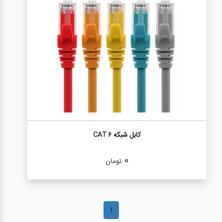
درباره
ما
درباره
ما
بلاگ
بلاگ
محصولات
کابل شبکه CAT 6
لپتاپ
0
تومان
کیف
لپتاپ و
لوازم
جانبی
1