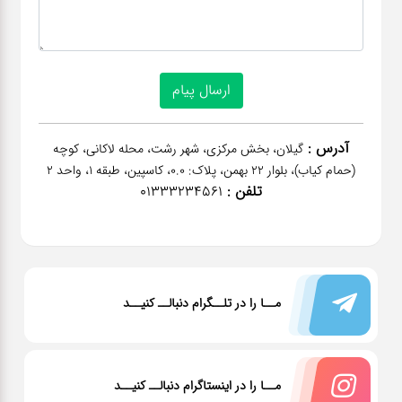
آدرس :
گیلان، بخش مرکزی، شهر رشت، محله لاکانی، کوچه
(حمام کیاب)، بلوار 22 بهمن، پلاک: 0.0، کاسپین، طبقه 1، واحد 2
تلفن :
01333234561
مــا را در تلــگرام دنبالــ کنیــد
مــا را در اینستاگرام دنبالــ کنیــد