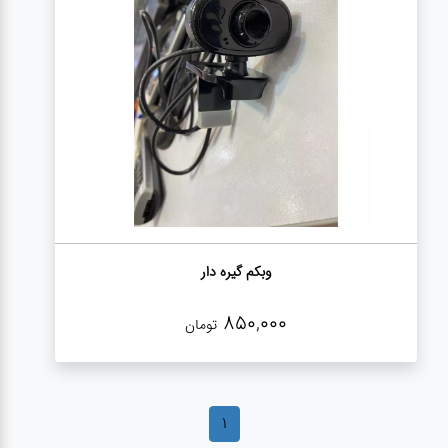
درباره
ما
درباره
ما
بلاگ
بلاگ
محصولات
وبکم گیره دار
لپتاپ
850,000
تومان
کیف
لپتاپ و
لوازم
جانبی
1