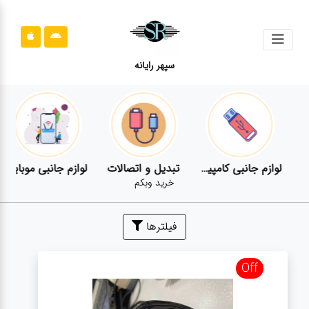
جستجو
سپهر رایانه
محصولات
محصولات
قوانین
سایت
یوتر
لوازم جانبی کامپیوتر
تبدیل و اتصالات
لوازم جانبی موبایل
خرید وبکم
قوانین
سایت
فیلترها
ارتباط
باما
Off
ارتباط
باما