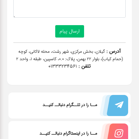
آدرس :
گیلان، بخش مرکزی، شهر رشت، محله لاکانی، کوچه
(حمام کیاب)، بلوار 22 بهمن، پلاک: 0.0، کاسپین، طبقه 1، واحد 2
تلفن :
01333234561
مــا را در تلــگرام دنبالــ کنیــد
مــا را در اینستاگرام دنبالــ کنیــد