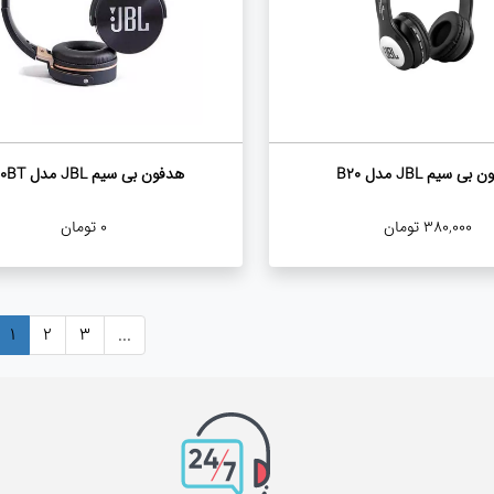
ی سیم JBL مدل B20
هدفون بی سیم JBL مدل 950BT
380,000
تومان
0
تومان
1
2
3
...