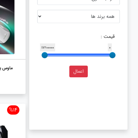
قیمت :
17200000
0
ماوس بی‌
%14