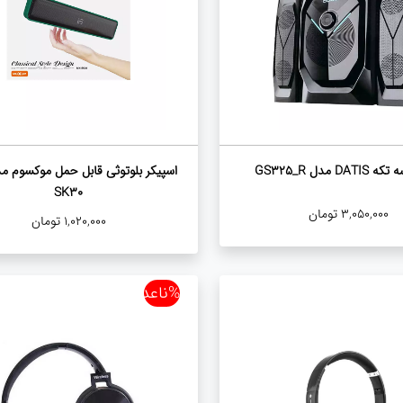
DA مدل GS325_R
SK30
3,050,000
تومان
1,020,000
تومان
%ناعدد