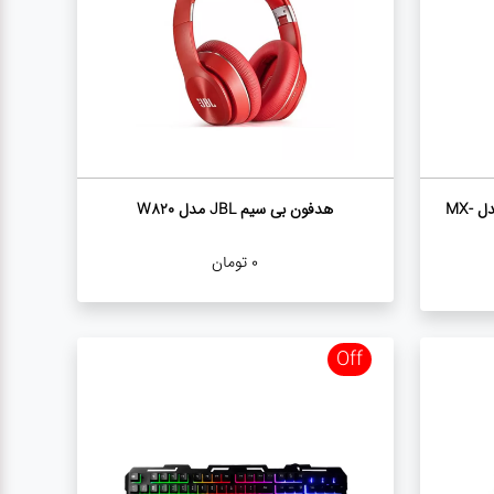
اسپیکر بلوتوثی قابل حمل موکسوم مدل MX-
هدفون بی سیم JBL مدل W820
0
تومان
Off