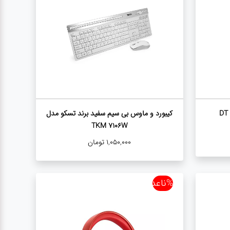
کیبورد و ماوس بی سیم سفید برند تسکو مدل
TKM 7106W
1,050,000
تومان
%ناعدد