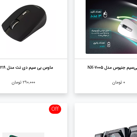
سیم جنیوس مدل NX-7005
ماوس بی سیم دی نت مدل DT 219
0
تومان
290,000
تومان
Off