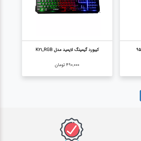
کیبورد گیمینگ لایمید مدل K21_RGB
490,000
تومان