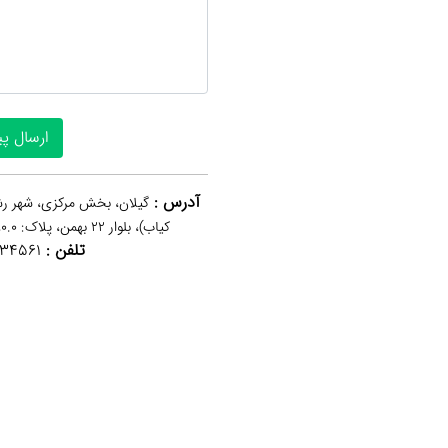
آدرس :
گیلان، بخش مرکزی، شهر رش
کیاب)، بلوار 22 بهمن، پلاک: 0.0، کاسپین، طبقه 1، واحد 2
تلفن :
34561