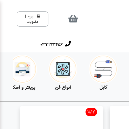
ورود |
عضویت
01333234561
پرینتر و اسکنر
موبایل
مانیتور
%12