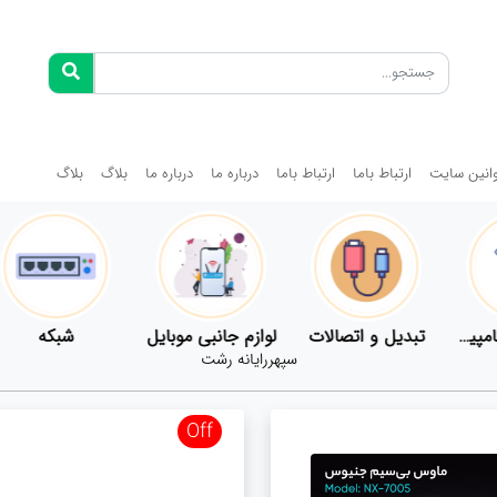
انین سایت
ارتباط باما
ارتباط باما
درباره ما
درباره ما
بلاگ
بلاگ
ل
شبکه
کابل
انواع فن
سپهررایانه رشت
Off