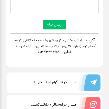
آدرس :
گیلان، بخش مرکزی، شهر رشت، محله لاکانی، کوچه
(حمام کیاب)، بلوار 22 بهمن، پلاک: 0.0، کاسپین، طبقه 1، واحد 2
تلفن :
01333234561
مــا را در تلــگرام دنبالــ کنیــد
مــا را در اینستاگرام دنبالــ کنیــد