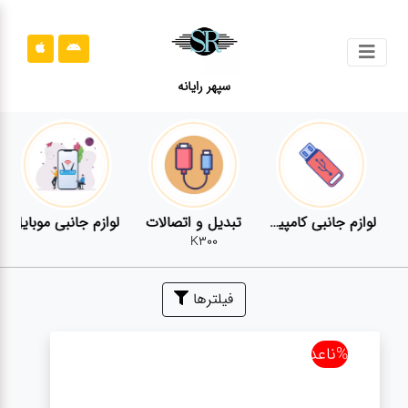
جستجو
سپهر رایانه
محصولات
محصولات
قوانین
سایت
یوتر
لوازم جانبی کامپیوتر
تبدیل و اتصالات
لوازم جانبی موبایل
K300
قوانین
سایت
فیلترها
ارتباط
باما
%ناعدد
ارتباط
باما