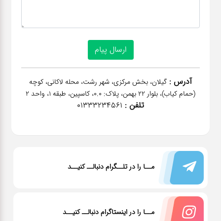
آدرس :
گیلان، بخش مرکزی، شهر رشت، محله لاکانی، کوچه
(حمام کیاب)، بلوار 22 بهمن، پلاک: 0.0، کاسپین، طبقه 1، واحد 2
تلفن :
01333234561
مــا را در تلــگرام دنبالــ کنیــد
مــا را در اینستاگرام دنبالــ کنیــد