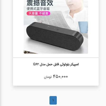
درباره
ما
درباره
ما
بلاگ
بلاگ
محصولات
اسپیکر بلوتوثی قابل حمل مدل G62
لپتاپ
450,000
تومان
کیف
لپتاپ و
لوازم
جانبی
1