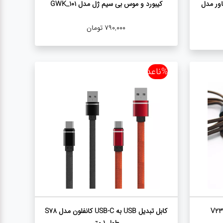
اور مدل
کیبورد و موس بی سیم ژل مدل GWK_101
790,000
تومان
%ناعدد
کابل تبدیل USB به USB-C کانفلون مدل S78