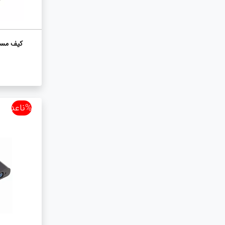
کیف مسنجر 
%ناعدد