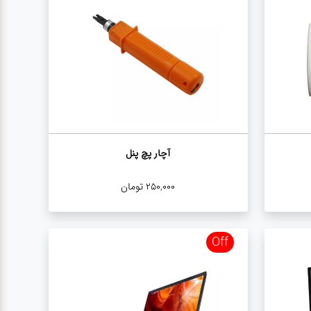
آچار پچ پنل
250,000
تومان
Off