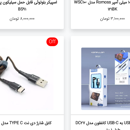
پاوربانک 10000 میلی آمپر Romoss مدل WSC10-
اسپیکر بلوتوثی قابل حمل سیلیکون پ
BS91
121BK
3,100,000
تومان
8,000,000
تومان
Off
کابل تبدیل USB به USB-C کانفلون مدل DC27
کابل شارژ دی نت TYPE C مدل V23