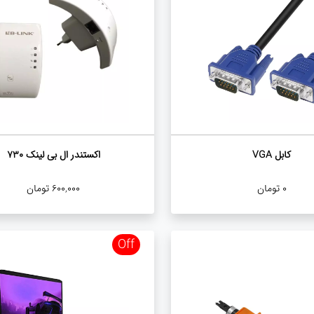
کابل VGA
اکستندر ال بی لینک 730
0
تومان
600,000
تومان
Off