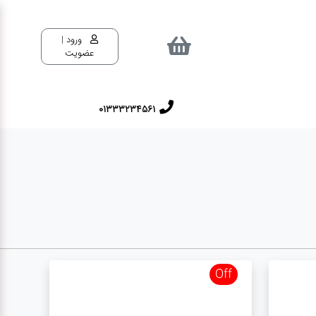
ورود |
عضویت
01333234561
Off