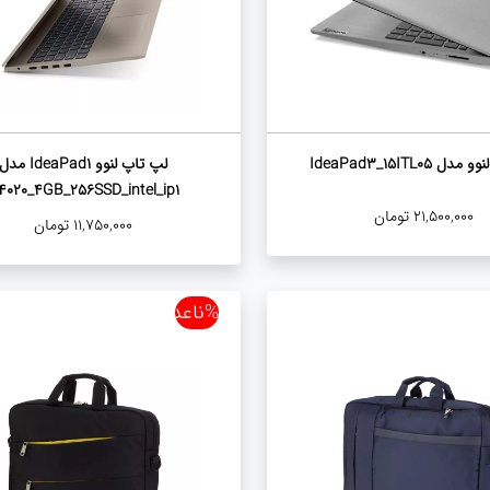
 IdeaPad3_15ITL05
لپ تاپ لنوو IdeaPad1 مدل
4020_4GB_256SSD_intel_ip1
21,500,000
تومان
11,750,000
تومان
%ناعدد