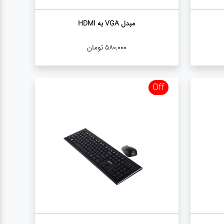
مبدل VGA به HDMI
580,000
تومان
Off