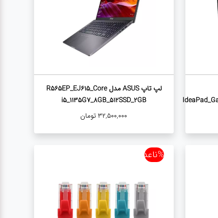
لپ تاپ ASUS مدل R565EP_EJ615_Core
i5_1135G7_8GB_512SSD_2GB
IdeaPad_Ga
32,500,000
تومان
%ناعدد