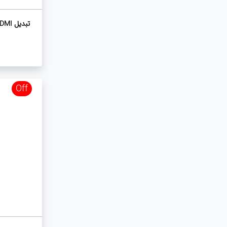
تبدیل HDMI به VGA به همراه خروجی صدا
Off