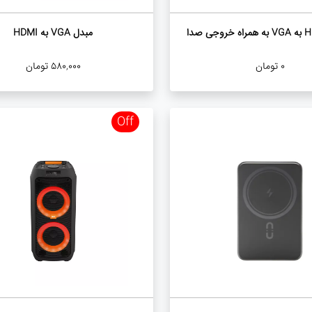
مبدل VGA به HDMI
0
تومان
580,000
تومان
Off