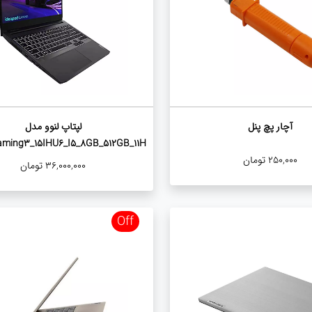
آچار پچ پنل
لپتاپ لنوو مدل
ming3_15IHU6_I5_8GB_512GB_11H
250,000
تومان
36,000,000
تومان
Off