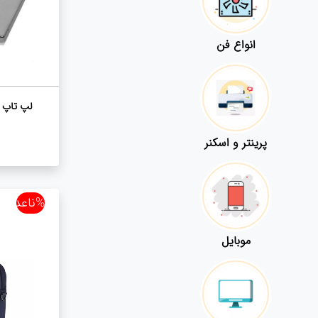
انواع فن
لپ تاپ لنوو مدل
پرینتر و اسکنر
%ناعدد
موبایل