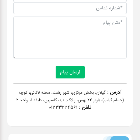
آدرس :
گیلان، بخش مرکزی، شهر رشت، محله لاکانی، کوچه
(حمام کیاب)، بلوار 22 بهمن، پلاک: 0.0، کاسپین، طبقه 1، واحد 2
تلفن :
01333234561