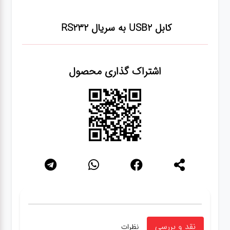
شبکه
کابل USB2 به سریال RS232
کابل
اشتراک گذاری محصول
انواع
فن
پرینتر
و اسکنر
موبایل
مانیتور
نقد و بررسی
نظرات