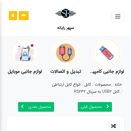
جستجو
سپهر رایانه
محصولات
محصولات
قوانین
سایت
ر
لوازم جانبی کامپیوتر
تبدیل و اتصالات
لوازم جانبی موبایل
قوانین
خانه
محصولات
کابل
انواع کابل ارتباطی
سایت
کابل USB2 به سریال RS232
ارتباط
باما
محصول قبلی
محصول بعدی
ارتباط
باما