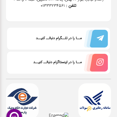
تلفن :
01333234561
مــا را در تلــگرام دنبالــ کنیــد
مــا را در اینستاگرام دنبالــ کنیــد