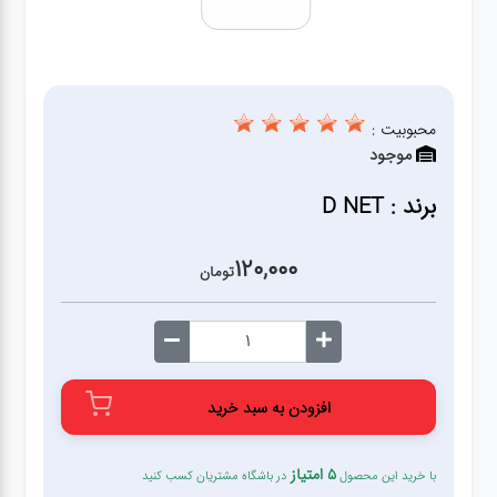
قطعات
اصلی
کامپیوتر
محبوبیت :
موجود
لوازم
جانبی
برند : D NET
کامپیوتر
120,000
تومان
تبدیل
و
اتصالات
افزودن به سبد خرید
لوازم
جانبی
موبایل
5 امتیاز
با خرید این محصول
در باشگاه مشتریان کسب کنید