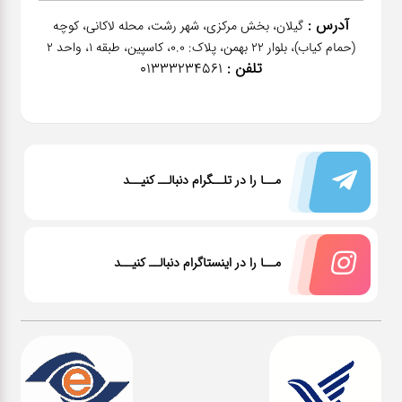
آدرس :
گیلان، بخش مرکزی، شهر رشت، محله لاکانی، کوچه
(حمام کیاب)، بلوار 22 بهمن، پلاک: 0.0، کاسپین، طبقه 1، واحد 2
تلفن :
01333234561
مــا را در تلــگرام دنبالــ کنیــد
مــا را در اینستاگرام دنبالــ کنیــد