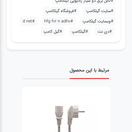
#کابل برق دو شیار رادیویی گیلکامپ
#سایت گیلکامپ
#فروشگاه گیلکامپ
#وبسایت گیلکامپ
#hfg fvr n adhv
#d net
#دی نت
#گیلکامپ
#گیل کامپ
مرتبط با این محصول