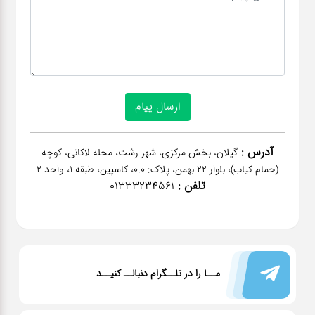
آدرس :
گیلان، بخش مرکزی، شهر رشت، محله لاکانی، کوچه
(حمام کیاب)، بلوار 22 بهمن، پلاک: 0.0، کاسپین، طبقه 1، واحد 2
تلفن :
01333234561
مــا را در تلــگرام دنبالــ کنیــد