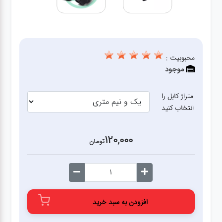
قطعات
اصلی
کامپیوتر
محبوبیت :
موجود
لوازم
جانبی
متراژ کابل را
کامپیوتر
انتخاب کنید
تبدیل
120,000
تومان
و
اتصالات
لوازم
جانبی
افزودن به سبد خرید
موبایل