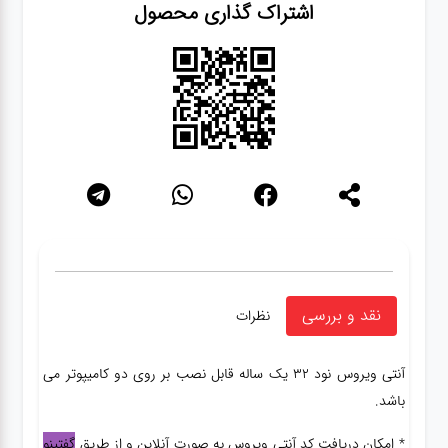
اشتراک گذاری محصول
شبکه
کابل
انواع
فن
پرینتر
و اسکنر
نقد و بررسی
نظرات
موبایل
آنتی ویروس نود 32 یک ساله قابل نصب بر روی دو کامیپوتر می
باشد.
مانیتور
* امکان دریافت کد آنتی ویروس به صورت آنلاین و از طریق
گفتینو