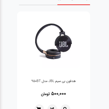
 مدل
هدفون بی سیم JBL مدل 950BT
اسپ
500,000
تومان