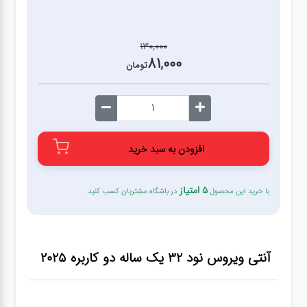
قطعات
130,000
اصلی
81,000
کامپیوتر
تومان
لوازم
جانبی
کامپیوتر
افزودن به سبد خرید
تبدیل
5 امتیاز
با خرید این محصول
در باشگاه مشتریان کسب کنید
و
اتصالات
آنتی ویروس نود 32 یک ساله دو کاربره 2025
لوازم
جانبی
موبایل