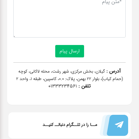
آدرس :
گیلان، بخش مرکزی، شهر رشت، محله لاکانی، کوچه
(حمام کیاب)، بلوار 22 بهمن، پلاک: 0.0، کاسپین، طبقه 1، واحد 2
تلفن :
01333234561
مــا را در تلــگرام دنبالــ کنیــد