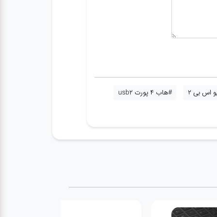
 اس بی 2
#هاب 4 پورت usb2