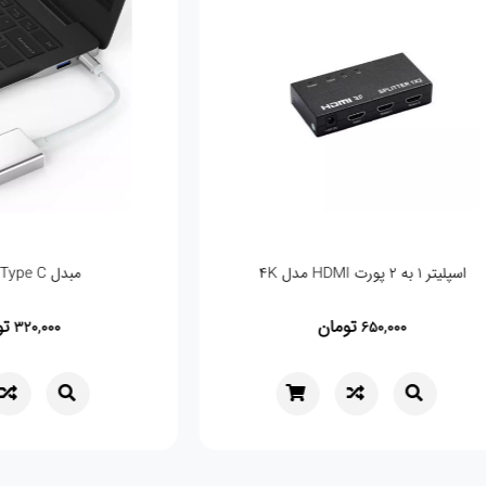
اسپلیتر 1 به 2 پورت HDMI مدل 4K
مبدل Type C به VGA
تومان
,000
650,000