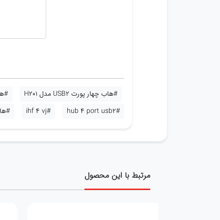
#هاب چهار پورت USB2 مدل H201
#هاب
#hub 4 port usb2
#ihf 4 vj
#ها
مرتبط با این محصول