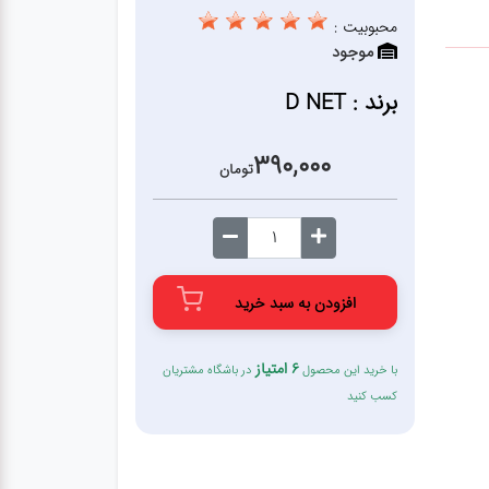
محبوبیت :
موجود
برند : D NET
390,000
تومان
افزودن به سبد خرید
6 امتیاز
با خرید این محصول
در باشگاه مشتریان
کسب کنید