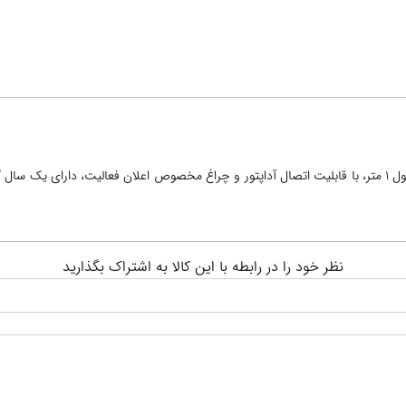
هاب چهار پورت USB2 مدل H201 با کابل به طول 1 متر، با قابلیت اتصال آداپتور و چراغ مخصوص اعلان فعالیت،
نظر خود را در رابطه با این کالا به اشتراک بگذارید