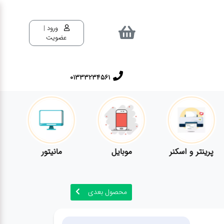
ورود |
عضویت
01333234561
پرینتر و اسکنر
موبایل
مانیتور
محصول بعدی