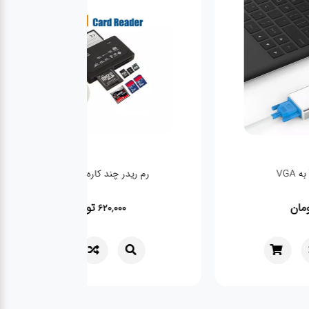
رم ریدر چند کاره Hi-speed
تومان
تومان
620,000
320