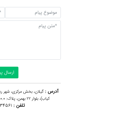
آدرس :
گیلان، بخش مرکزی، شهر رش
کیاب)، بلوار 22 بهمن، پلاک: 0.0، کاسپین، طبقه 1، واحد 2
تلفن :
34561