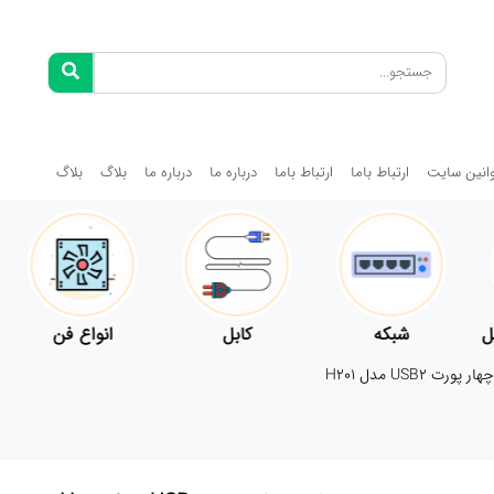
انین سایت
ارتباط باما
ارتباط باما
درباره ما
درباره ما
بلاگ
بلاگ
ل
شبکه
کابل
انواع فن
پورت USB2 مدل H201