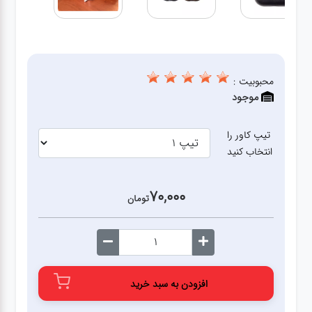
قطعات
اصلی
کامپیوتر
محبوبیت :
موجود
لوازم
جانبی
تیپ کاور را
کامپیوتر
انتخاب کنید
تبدیل
70,000
تومان
و
اتصالات
لوازم
جانبی
افزودن به سبد خرید
موبایل