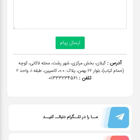
آدرس :
گیلان، بخش مرکزی، شهر رشت، محله لاکانی، کوچه
(حمام کیاب)، بلوار 22 بهمن، پلاک: 0.0، کاسپین، طبقه 1، واحد 2
تلفن :
01333234561
مــا را در تلــگرام دنبالــ کنیــد