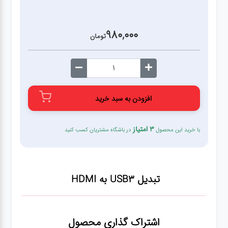
قطعات
980,000
اصلی
تومان
کامپیوتر
لوازم
جانبی
افزودن به سبد خرید
کامپیوتر
3 امتیاز
با خرید این محصول
در باشگاه مشتریان کسب کنید
تبدیل
و
اتصالات
تبدیل USB3 به HDMI
لوازم
جانبی
موبایل
اشتراک گذاری محصول