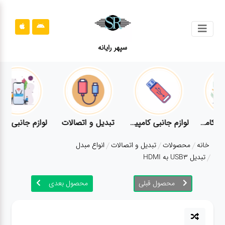
جستجو
سپهر رایانه
محصولات
محصولات
قوانین
سایت
پیوتر
لوازم جانبی کامپیوتر
تبدیل و اتصالات
لوازم جانبی موبایل
قوانین
خانه
محصولات
تبدیل و اتصالات
انواع مبدل
سایت
تبدیل USB3 به HDMI
ارتباط
باما
محصول قبلی
محصول بعدی
ارتباط
باما