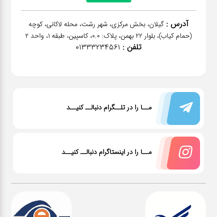
آدرس :
گیلان، بخش مرکزی، شهر رشت، محله لاکانی، کوچه
(حمام کیاب)، بلوار 22 بهمن، پلاک: 0.0، کاسپین، طبقه 1، واحد 2
تلفن :
01333234561
مــا را در تلــگرام دنبالــ کنیــد
مــا را در اینستاگرام دنبالــ کنیــد