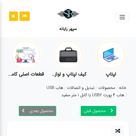
جستجو
سپهر رایانه
محصولات
محصولات
قوانین
سایت
قطعات اصلی کامپیوتر
لوازم جانبی کامپیوتر
تبدیل و اتصالات
لوازم جانبی 
قوانین
خانه
محصولات
تبدیل و اتصالات
هاب USB
سایت
هاب 4 پورت USB2 با کابل 1 متر سفید
ارتباط
باما
محصول قبلی
محصول بعدی
ارتباط
باما