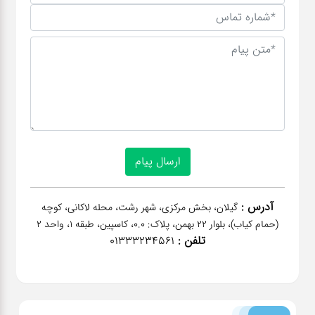
آدرس :
گیلان، بخش مرکزی، شهر رشت، محله لاکانی، کوچه
(حمام کیاب)، بلوار 22 بهمن، پلاک: 0.0، کاسپین، طبقه 1، واحد 2
تلفن :
01333234561