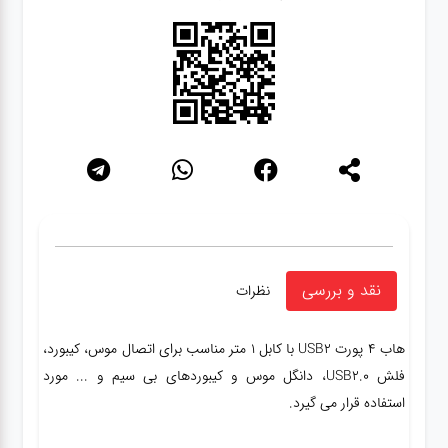
شبکه
کابل
انواع
فن
پرینتر
و اسکنر
نقد و بررسی
نظرات
موبایل
هاب 4 پورت USB2 با کابل 1 متر
مناسب برای اتصال موس، کیبورد،
فلش USB2.0، دانگل موس و کیبوردهای بی سیم و ... مورد
استفاده قرار می گیرد.
مانیتور