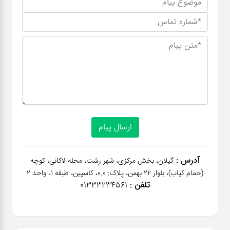
آدرس :
گیلان، بخش مرکزی، شهر رشت، محله لاکانی، کوچه
(حمام کیاب)، بلوار 22 بهمن، پلاک: 0.0، کاسپین، طبقه 1، واحد 2
تلفن :
01333234561