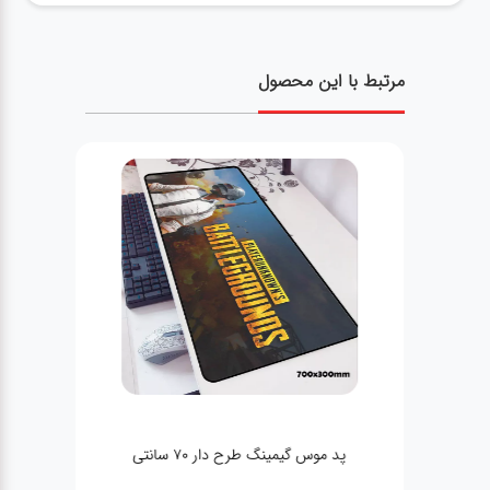
مرتبط با این محصول
پد موس گیمینگ طرح دار 70 سانتی
هد