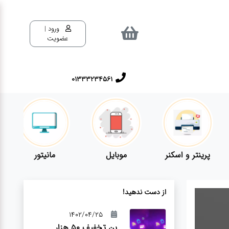
ورود |
عضویت
01333234561
پرینتر و اسکنر
موبایل
مانیتور
از دست ندهید!
1402/04/25
بن تخفیف 50 هزار